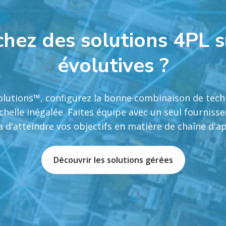
hez des solutions 4PL 
évolutives ?
lutions™, configurez la bonne combinaison de techn
échelle inégalée. Faites équipe avec un seul fourniss
a d'atteindre vos objectifs en matière de chaîne d'
Découvrir les solutions gérées