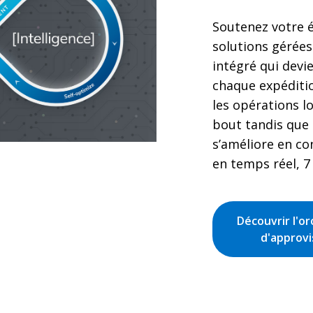
Soutenez votre 
solutions gérées
intégré qui devie
chaque expéditio
les opérations l
bout tandis que 
s’améliore en co
en temps réel, 7 
Découvrir l'or
d'approvi