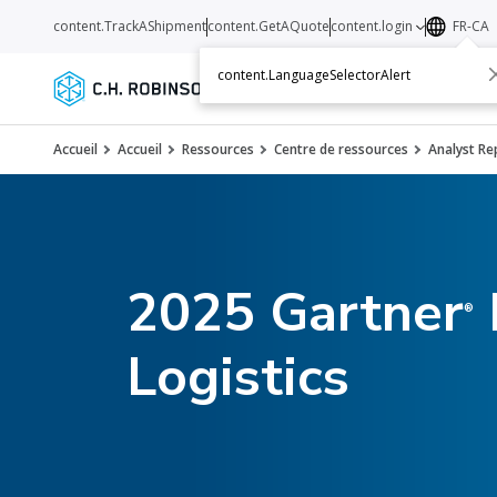
content.TrackAShipment
content.GetAQuote
content.login
FR-CA
content.LanguageSelectorAlert
Services
Transporteurs
Ressourc
Accueil
Accueil
Ressources
Centre de ressources
Analyst Re
2025 Gartner
®
Logistics