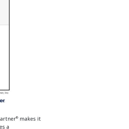
Gartner
makes it
®
es a