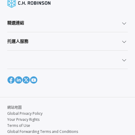
精選連結
托運人服務
網站地圖
Global Privacy Policy
Your Privacy Rights
Terms of Use
Global Forwarding Terms and Conditions