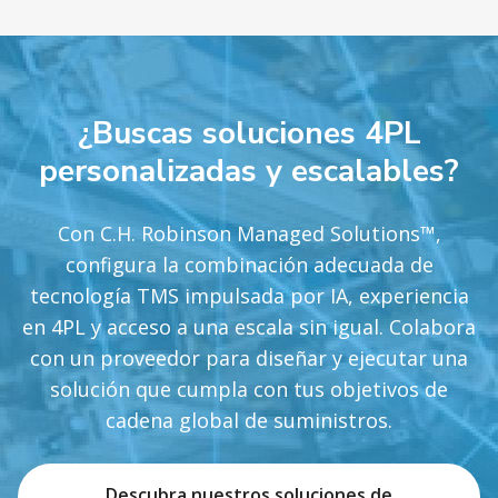
¿Buscas soluciones 4PL
personalizadas y escalables?
Con C.H. Robinson Managed Solutions™,
configura la combinación adecuada de
tecnología TMS impulsada por IA, experiencia
en 4PL y acceso a una escala sin igual. Colabora
con un proveedor para diseñar y ejecutar una
solución que cumpla con tus objetivos de
cadena global de suministros.
Descubra nuestros soluciones de